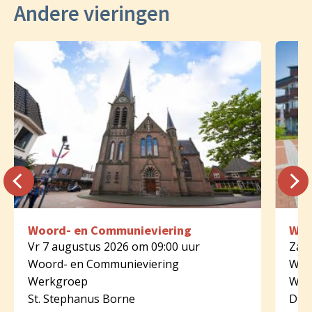
Andere vieringen
Woord- en Communieviering
Woo
Vr 7 augustus 2026 om 09:00 uur
Za 8
Woord- en Communieviering
Woo
Werkgroep
Wer
St. Stephanus Borne
Dijk