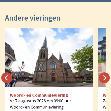
Andere vieringen
Woord- en Communieviering
Woo
Vr 7 augustus 2026 om 09:00 uur
Za 8
Woord- en Communieviering
Woo