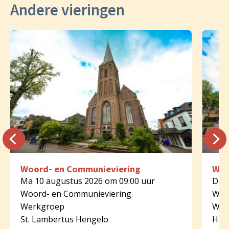
Andere vieringen
Woord- en Communieviering
Woo
Ma 10 augustus 2026 om 09:00 uur
Di 1
Woord- en Communieviering
Woo
Werkgroep
Wer
St. Lambertus Hengelo
HH. 