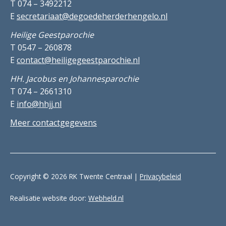
T 074 – 3492212
E
secretariaat@degoedeherderhengelo.nl
Heilige Geestparochie
T 0547 – 260878
E
contact@heiligegeestparochie.nl
HH. Jacobus en Johannesparochie
T 074 – 2661310
E
info@hhjj.nl
Meer contactgegevens
Copyright © 2026 RK Twente Centraal |
Privacybeleid
Realisatie website door:
Webheld.nl