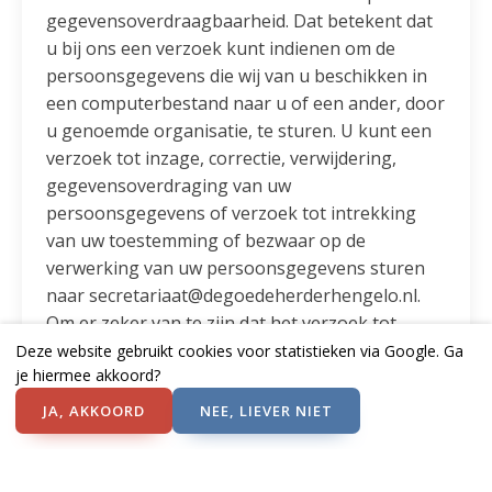
gegevensoverdraagbaarheid. Dat betekent dat
u bij ons een verzoek kunt indienen om de
persoonsgegevens die wij van u beschikken in
een computerbestand naar u of een ander, door
u genoemde organisatie, te sturen. U kunt een
verzoek tot inzage, correctie, verwijdering,
gegevensoverdraging van uw
persoonsgegevens of verzoek tot intrekking
van uw toestemming of bezwaar op de
verwerking van uw persoonsgegevens sturen
naar secretariaat@degoedeherderhengelo.nl.
Om er zeker van te zijn dat het verzoek tot
inzage door u is gedaan, vragen wij u een kopie
Deze website gebruikt cookies voor statistieken via Google. Ga
je hiermee akkoord?
van uw identiteitsbewijs met het verzoek mee te
sturen. Maak in deze kopie uw pasfoto, MRZ
JA, AKKOORD
NEE, LIEVER NIET
(machine readable zone, de strook met
nummers onderaan het paspoort),
paspoortnummer en Burgerservicenummer