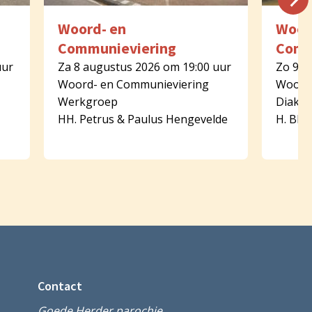
Woord- en
Woor
Communieviering
Comm
uur
Za 8 augustus 2026 om 19:00 uur
Zo 9 a
Woord- en Communieviering
Woord-
Werkgroep
Diaken
HH. Petrus & Paulus Hengevelde
H. Bla
Contact
Goede Herder parochie