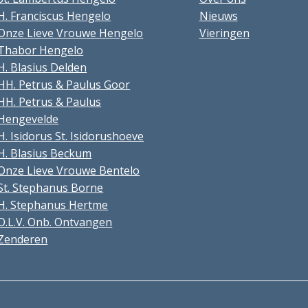
H. Franciscus Hengelo
Nieuws
Onze Lieve Vrouwe Hengelo
Vieringen
Thabor Hengelo
H. Blasius Delden
HH. Petrus & Paulus Goor
HH. Petrus & Paulus
Hengevelde
H. Isidorus St. Isidorushoeve
H. Blasius Beckum
Onze Lieve Vrouwe Bentelo
St. Stephanus Borne
H. Stephanus Hertme
O.L.V. Onb. Ontvangen
Zenderen