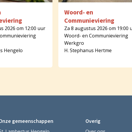
n
Woord- en
viering
Communieviering
us 2026 om 12:00 uur
Za 8 augustus 2026 om 19:00 
Communieviering
Woord- en Communieviering
Werkgro
us Hengelo
H. Stephanus Hertme
Onze gemeenschappen
Overig
St. Lambertus Hengelo
Over ons