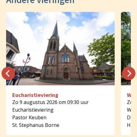
Eucharistieviering
Woo
Zo 9 augustus 2026 om 09:30 uur
Zo 9
Eucharistieviering
Woo
Pastor Keuben
Diak
St. Stephanus Borne
H. B