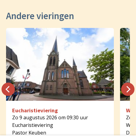
Andere vieringen
Eucharistieviering
Woo
Zo 9 augustus 2026 om 09:30 uur
Zo 9
Eucharistieviering
Woo
Pastor Keuben
Diak