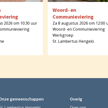
n
Woord- en
viering
Communieviering
us 2026 om 10:30 uur
Za 8 augustus 2026 om 12:00 
Communieviering
Woord- en Communieviering
Werkgroep
rne
St. Lambertus Hengelo
Onze gemeenschappen
Overig
St. Lambertus Hengelo
Over ons