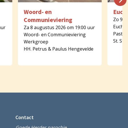
Woord- en
Eucha
Communieviering
Zo 9 a
Euchar
uur
Za 8 augustus 2026 om 19:00 uur
Pastor
Woord- en Communieviering
St. St
Werkgroep
HH. Petrus & Paulus Hengevelde
Contact
Goede Herder parochie