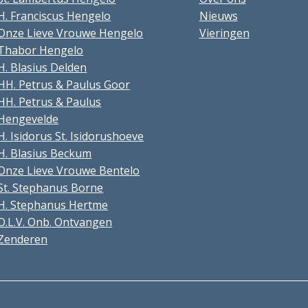
H. Franciscus Hengelo
Nieuws
Onze Lieve Vrouwe Hengelo
Vieringen
Thabor Hengelo
H. Blasius Delden
HH. Petrus & Paulus Goor
HH. Petrus & Paulus
Hengevelde
H. Isidorus St. Isidorushoeve
H. Blasius Beckum
Onze Lieve Vrouwe Bentelo
St. Stephanus Borne
H. Stephanus Hertme
O.L.V. Onb. Ontvangen
Zenderen