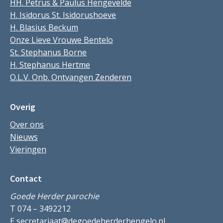
HH. Petrus & Paulus Hengevelde
H. Isidorus St. Isidorushoeve
H. Blasius Beckum
Onze Lieve Vrouwe Bentelo
St. Stephanus Borne
H. Stephanus Hertme
O.L.V. Onb. Ontvangen Zenderen
Overig
Over ons
Nieuws
Vieringen
Contact
Goede Herder parochie
T 074 – 3492212
E
secretariaat@degoedeherderhengelo.nl