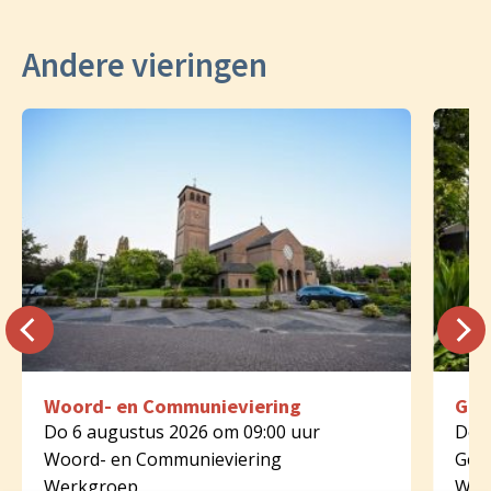
Andere vieringen
Woord- en Communieviering
Geb
Do 6 augustus 2026 om 09:00 uur
Do 6
Woord- en Communieviering
Geb
Werkgroep
Wer