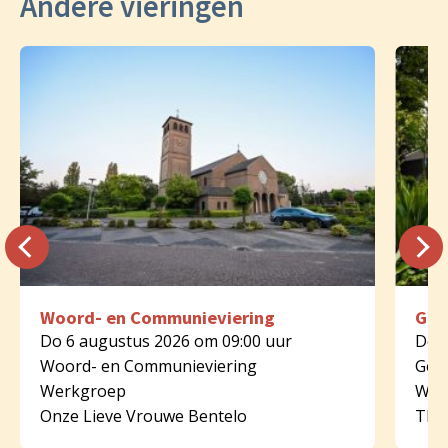
Andere vieringen
Woord- en Communieviering
Geb
Do 6 augustus 2026 om 09:00 uur
Do 6
Woord- en Communieviering
Geb
Werkgroep
Wer
Onze Lieve Vrouwe Bentelo
Tha