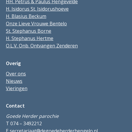
HH. Petrus & Paulus Hengevelde
H. Isidorus St. Isidorushoeve
H. Blasius Beckum
Onze Lieve Vrouwe Bentelo
St. Stephanus Borne
H. Stephanus Hertme
O.L.V. Onb. Ontvangen Zenderen
Overig
Over ons
Nieuws
Vieringen
Contact
Goede Herder parochie
T 074 – 3492212
E
secretariaat@degoedeherderhengelo.nl