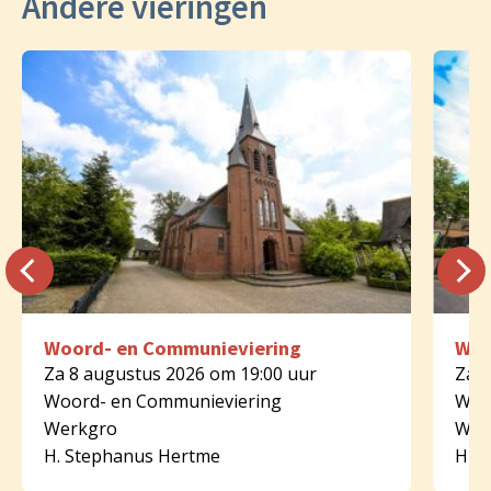
Andere vieringen
Woord- en Communieviering
Woo
Za 8 augustus 2026 om 19:00 uur
Za 8
Woord- en Communieviering
Woo
Werkgro
Wer
H. Stephanus Hertme
HH. 