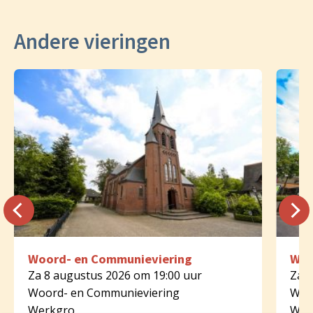
Andere vieringen
Woord- en Communieviering
Woo
Za 8 augustus 2026 om 19:00 uur
Za 8
Woord- en Communieviering
Woo
Werkgro
Wer