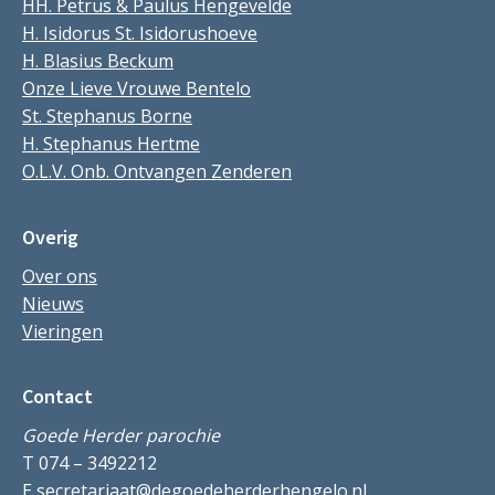
HH. Petrus & Paulus Hengevelde
H. Isidorus St. Isidorushoeve
H. Blasius Beckum
Onze Lieve Vrouwe Bentelo
St. Stephanus Borne
H. Stephanus Hertme
O.L.V. Onb. Ontvangen Zenderen
Overig
Over ons
Nieuws
Vieringen
Contact
Goede Herder parochie
T 074 – 3492212
E
secretariaat@degoedeherderhengelo.nl