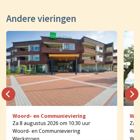
Andere vieringen
Woord- en Communieviering
Woo
Za 8 augustus 2026 om 10:30 uur
Za 8
Woord- en Communieviering
Woo
Werkgroep
Wer