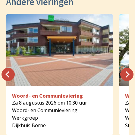
Andere vieringen
Woord- en Communieviering
Woo
Za 8 augustus 2026 om 10:30 uur
Za 8
Woord- en Communieviering
Woo
Werkgroep
Wer
Dijkhuis Borne
St.