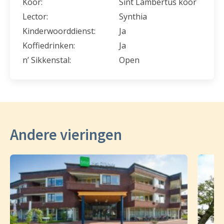
Koor:
Sint Lambertus koor
Lector:
Synthia
Kinderwoorddienst:
Ja
Koffiedrinken:
Ja
n’ Sikkenstal:
Open
Andere vieringen