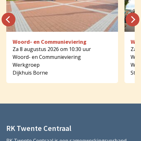
Woord- en Communieviering
Woo
Za 8 augustus 2026 om 10:30 uur
Za 8
Woord- en Communieviering
Woo
Werkgroep
Wer
Dijkhuis Borne
St.
RK Twente Centraal
RK Twente Centraal is een samenwerkingsverband