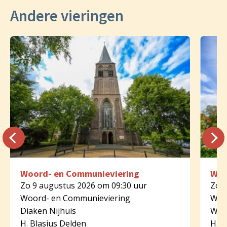
Andere vieringen
Woord- en Communieviering
Woo
Zo 9 augustus 2026 om 09:30 uur
Zo 9
Woord- en Communieviering
Woo
Diaken Nijhuis
Wer
H. Blasius Delden
H. I