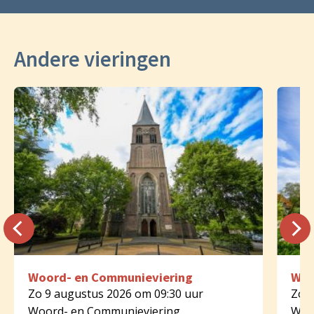
Andere vieringen
Woord- en Communieviering
Woo
Zo 9 augustus 2026 om 09:30 uur
Zo 9
Woord- en Communieviering
Woo