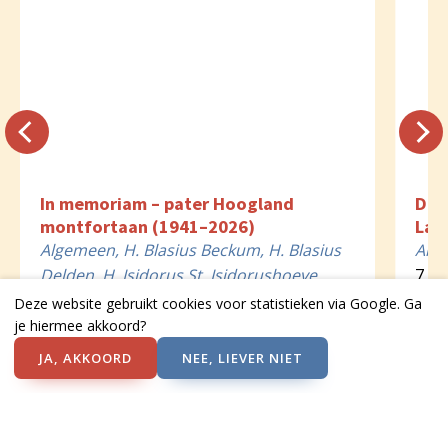
In memoriam – pater Hoogland
Dir
montfortaan (1941–2026)
Lam
Algemeen, H. Blasius Beckum, H. Blasius
Alg
Delden, H. Isidorus St. Isidorushoeve,
7 a
HH. Petrus & Paulus Goor, HH. Petrus &
7 augustus 2026
Deze website gebruikt cookies voor statistieken via Google. Ga
Paulus Hengevelde, OLV Bentelo
je hiermee akkoord?
JA, AKKOORD
NEE, LIEVER NIET