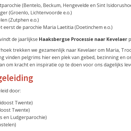
stparochie (Bentelo, Beckum, Hengevelde en Sint Isidorusho
ger (Groenlo, Lichtenvoorde e.o.)
len (Zutphen e.o.)
t eerst de parochie Maria Laetitia (Doetinchem e.o.)
indt de jaarlijkse
Haaksbergse Processie naar Kevelaer
p
rhoek trekken we gezamenlijk naar Kevelaer om Maria, Tro
ang vinden pelgrims hier een plek van gebed, bezinning en o
n om kracht en inspiratie op te doen voor ons dagelijks lev
geleiding
eid door:
idoost Twente)
doost Twente)
s en Ludgerparochie)
stelen)