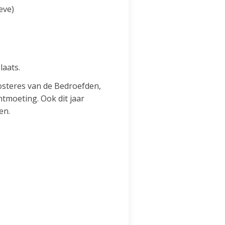
eve)
laats.
osteres van de Bedroefden,
ntmoeting. Ook dit jaar
en.