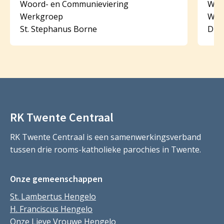
Woord- en Communieviering
Woo
Werkgroep
Wer
St. Stephanus Borne
Dijk
RK Twente Centraal
RK Twente Centraal is een samenwerkingsverband
tussen drie rooms-katholieke parochies in Twente.
Onze gemeenschappen
St. Lambertus Hengelo
H. Franciscus Hengelo
Onze Lieve Vrouwe Hengelo