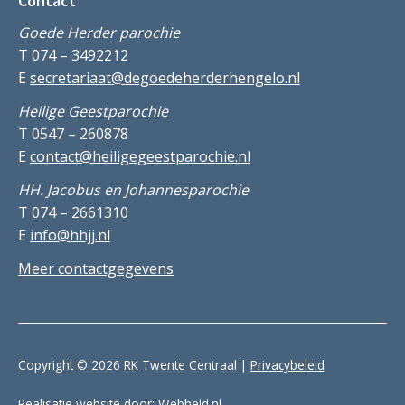
Contact
Goede Herder parochie
T 074 – 3492212
E
secretariaat@degoedeherderhengelo.nl
Heilige Geestparochie
T 0547 – 260878
E
contact@heiligegeestparochie.nl
HH. Jacobus en Johannesparochie
T 074 – 2661310
E
info@hhjj.nl
Meer contactgegevens
Copyright © 2026 RK Twente Centraal |
Privacybeleid
Realisatie website door:
Webheld.nl