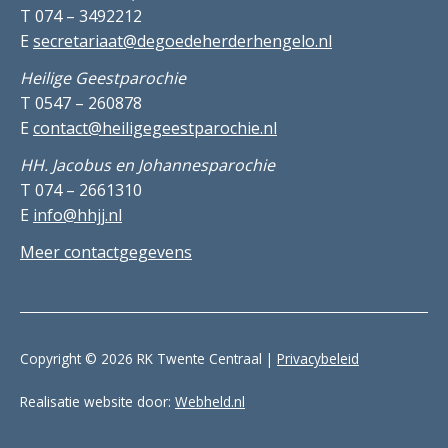
T 074 – 3492212
E
secretariaat@degoedeherderhengelo.nl
Heilige Geestparochie
T 0547 – 260878
E
contact@heiligegeestparochie.nl
HH. Jacobus en Johannesparochie
T 074 – 2661310
E
info@hhjj.nl
Meer contactgegevens
Copyright © 2026 RK Twente Centraal |
Privacybeleid
Realisatie website door:
Webheld.nl