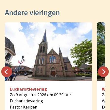
Andere vieringen
Eucharistieviering
Woo
Zo 9 augustus 2026 om 09:30 uur
Zo 9
Eucharistieviering
Woo
Pastor Keuben
Diak