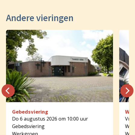
Andere vieringen
Gebedsviering
Woo
Do 6 augustus 2026 om 10:00 uur
Vr 7
Gebedsviering
Woo
Werkgroep
Wer