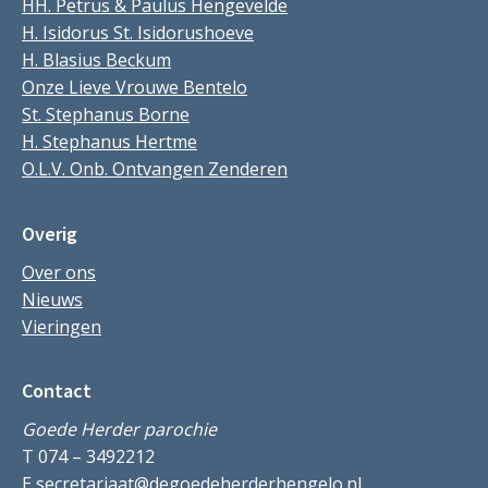
HH. Petrus & Paulus Hengevelde
H. Isidorus St. Isidorushoeve
H. Blasius Beckum
Onze Lieve Vrouwe Bentelo
St. Stephanus Borne
H. Stephanus Hertme
O.L.V. Onb. Ontvangen Zenderen
Overig
Over ons
Nieuws
Vieringen
Contact
Goede Herder parochie
T 074 – 3492212
E
secretariaat@degoedeherderhengelo.nl