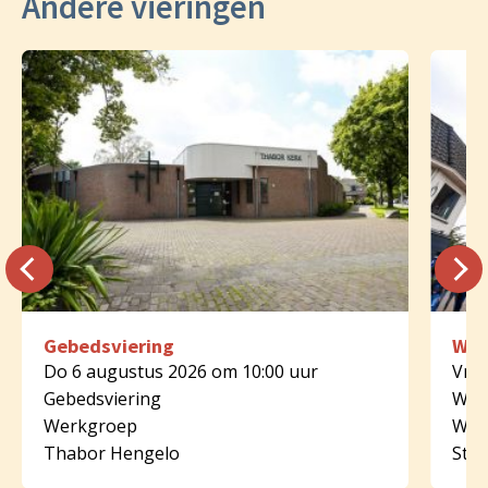
Andere vieringen
Gebedsviering
Woo
Do 6 augustus 2026 om 10:00 uur
Vr 7
Gebedsviering
Woo
Werkgroep
Wer
Thabor Hengelo
St. 