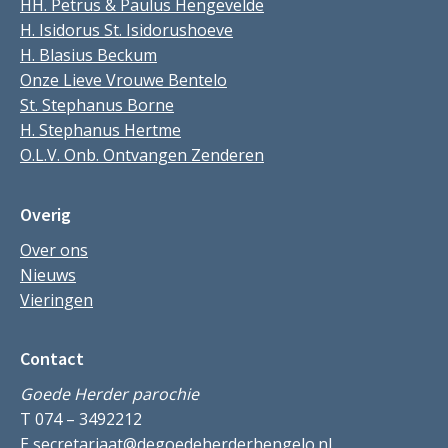
HH. Petrus & Paulus Hengevelde
H. Isidorus St. Isidorushoeve
H. Blasius Beckum
Onze Lieve Vrouwe Bentelo
St. Stephanus Borne
H. Stephanus Hertme
O.L.V. Onb. Ontvangen Zenderen
Overig
Over ons
Nieuws
Vieringen
Contact
Goede Herder parochie
T 074 – 3492212
E
secretariaat@degoedeherderhengelo.nl