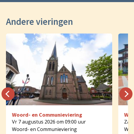
Andere vieringen
Woord- en Communieviering
Woo
Vr 7 augustus 2026 om 09:00 uur
Za 8
Woord- en Communieviering
Woo