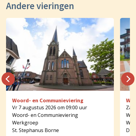
Andere vieringen
Woord- en Communieviering
Woo
Vr 7 augustus 2026 om 09:00 uur
Za 8
Woord- en Communieviering
Woo
Werkgroep
Wer
St. Stephanus Borne
Dijk