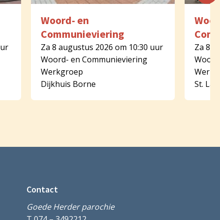
Woord- en
Woor
Communieviering
Comm
uur
Za 8 augustus 2026 om 10:30 uur
Za 8 a
Woord- en Communieviering
Woord-
Werkgroep
Werkg
Dijkhuis Borne
St. La
Contact
Goede Herder parochie
T 074 – 3492212