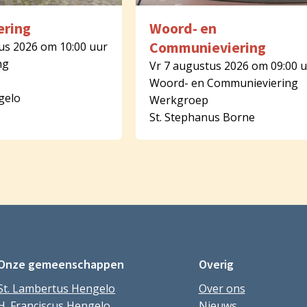
ering
Woord- en
Communieviering
us 2026 om 10:00 uur
ng
Vr 7 augustus 2026 om 09:00 
Woord- en Communieviering
gelo
Werkgroep
St. Stephanus Borne
Onze gemeenschappen
Overig
St. Lambertus Hengelo
Over ons
H. Franciscus Hengelo
Nieuws