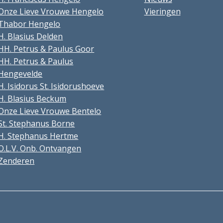
Onze Lieve Vrouwe Hengelo
Vieringen
Thabor Hengelo
H. Blasius Delden
HH. Petrus & Paulus Goor
HH. Petrus & Paulus
Hengevelde
H. Isidorus St. Isidorushoeve
H. Blasius Beckum
Onze Lieve Vrouwe Bentelo
St. Stephanus Borne
H. Stephanus Hertme
O.L.V. Onb. Ontvangen
Zenderen