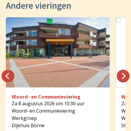
Andere vieringen
Woord- en Communieviering
Woo
Za 8 augustus 2026 om 10:30 uur
Za 8
Woord- en Communieviering
Woo
Werkgroep
Wer
Dijkhuis Borne
St.