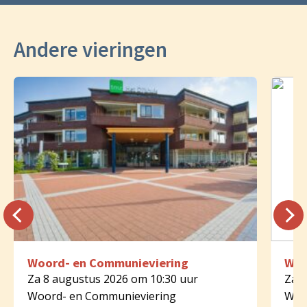
Andere vieringen
Woord- en Communieviering
Woo
Za 8 augustus 2026 om 10:30 uur
Za 8
Woord- en Communieviering
Woo