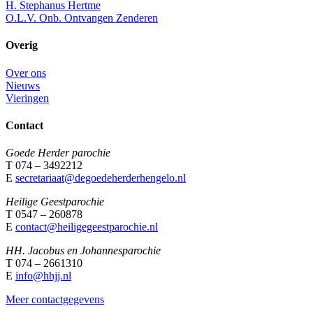
H. Stephanus Hertme
O.L.V. Onb. Ontvangen Zenderen
Overig
Over ons
Nieuws
Vieringen
Contact
Goede Herder parochie
T 074 – 3492212
E
secretariaat@degoedeherderhengelo.nl
Heilige Geestparochie
T 0547 – 260878
E
contact@heiligegeestparochie.nl
HH. Jacobus en Johannesparochie
T 074 – 2661310
E
info@hhjj.nl
Meer contactgegevens