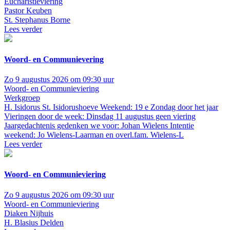
Eucharistieviering
Pastor Keuben
St. Stephanus Borne
Lees verder
Woord- en Communievering
Zo 9 augustus 2026 om 09:30 uur
Woord- en Communieviering
Werkgroep
H. Isidorus St. Isidorushoeve
Weekend: 19 e Zondag door het jaar
Vieringen door de week: Dinsdag 11 augustus geen viering
Jaargedachtenis gedenken we voor: Johan Wielens Intentie
weekend: Jo Wielens-Laarman en overl.fam. Wielens-L
Lees verder
Woord- en Communieviering
Zo 9 augustus 2026 om 09:30 uur
Woord- en Communieviering
Diaken Nijhuis
H. Blasius Delden