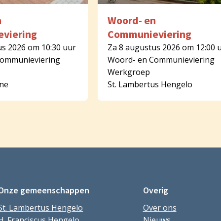
n
Woord- en
viering
Communieviering
us 2026 om 10:30 uur
Za 8 augustus 2026 om 12:00 
Communieviering
Woord- en Communieviering
Werkgroep
rne
St. Lambertus Hengelo
Onze gemeenschappen
Overig
St. Lambertus Hengelo
Over ons
H. Franciscus Hengelo
Nieuws