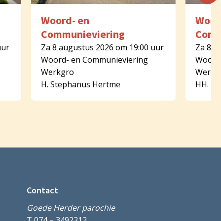
Woord- en
Woor
Communieviering
Comm
uur
Za 8 augustus 2026 om 19:00 uur
Za 8 a
Woord- en Communieviering
Woord-
Werkgro
Werkg
H. Stephanus Hertme
HH. Pe
Contact
Goede Herder parochie
T 074 – 3492212