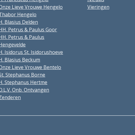
Onze Lieve Vrouwe Hengelo
Vieringen
Thabor Hengelo
H. Blasius Delden
HH. Petrus & Paulus Goor
HH. Petrus & Paulus
Hengevelde
H. Isidorus St. Isidorushoeve
H. Blasius Beckum
Onze Lieve Vrouwe Bentelo
St. Stephanus Borne
H. Stephanus Hertme
O.L.V. Onb. Ontvangen
Zenderen