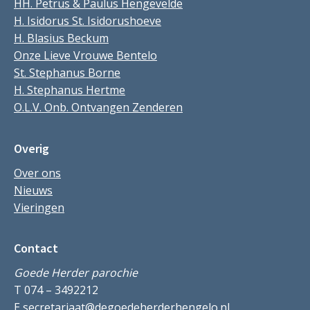
HH. Petrus & Paulus Hengevelde
H. Isidorus St. Isidorushoeve
H. Blasius Beckum
Onze Lieve Vrouwe Bentelo
St. Stephanus Borne
H. Stephanus Hertme
O.L.V. Onb. Ontvangen Zenderen
Overig
Over ons
Nieuws
Vieringen
Contact
Goede Herder parochie
T 074 – 3492212
E
secretariaat@degoedeherderhengelo.nl