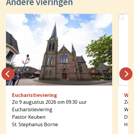
Andere vieringen
Eucharistieviering
Woo
Zo 9 augustus 2026 om 09:30 uur
Zo 9
Eucharistieviering
Woo
Pastor Keuben
Diak
St. Stephanus Borne
H. B