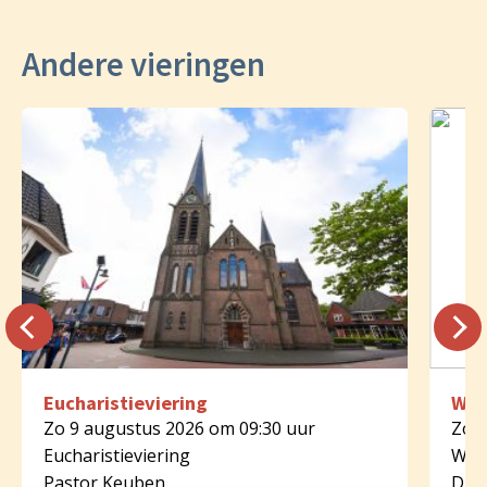
Andere vieringen
Eucharistieviering
Woo
Zo 9 augustus 2026 om 09:30 uur
Zo 9
Eucharistieviering
Woo
Pastor Keuben
Diak