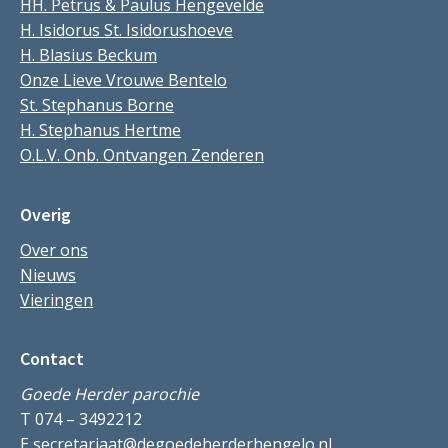
HH. Petrus & Paulus Hengevelde
H. Isidorus St. Isidorushoeve
H. Blasius Beckum
Onze Lieve Vrouwe Bentelo
St. Stephanus Borne
H. Stephanus Hertme
O.L.V. Onb. Ontvangen Zenderen
Overig
Over ons
Nieuws
Vieringen
Contact
Goede Herder parochie
T 074 – 3492212
E
secretariaat@degoedeherderhengelo.nl