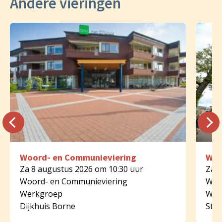
Andere vieringen
Woord- en Communieviering
Woo
Za 8 augustus 2026 om 10:30 uur
Za 8
Woord- en Communieviering
Woo
Werkgroep
Wer
Dijkhuis Borne
St.