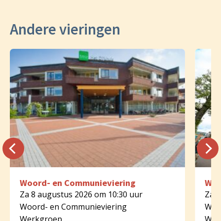
Andere vieringen
Woord- en Communieviering
Woo
Za 8 augustus 2026 om 10:30 uur
Za 8
Woord- en Communieviering
Woo
Werkgroep
Wer