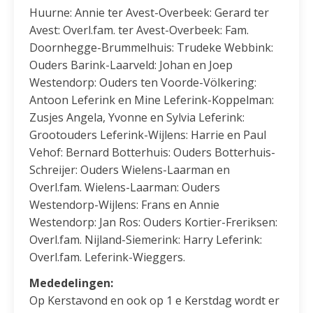
Huurne: Annie ter Avest-Overbeek: Gerard ter
Avest: Overl.fam. ter Avest-Overbeek: Fam.
Doornhegge-Brummelhuis: Trudeke Webbink:
Ouders Barink-Laarveld: Johan en Joep
Westendorp: Ouders ten Voorde-Völkering:
Antoon Leferink en Mine Leferink-Koppelman:
Zusjes Angela, Yvonne en Sylvia Leferink:
Grootouders Leferink-Wijlens: Harrie en Paul
Vehof: Bernard Botterhuis: Ouders Botterhuis-
Schreijer: Ouders Wielens-Laarman en
Overl.fam. Wielens-Laarman: Ouders
Westendorp-Wijlens: Frans en Annie
Westendorp: Jan Ros: Ouders Kortier-Freriksen:
Overl.fam. Nijland-Siemerink: Harry Leferink:
Overl.fam. Leferink-Wieggers.
Mededelingen:
Op Kerstavond en ook op 1 e Kerstdag wordt er