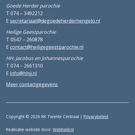
Goede Herder parochie
T 074 – 3492212
E
secretariaat@degoedeherderhengelo.nl
Heilige Geestparochie
T 0547 – 260878
E
contact@heiligegeestparochie.nl
HH. Jacobus en Johannesparochie
T 074 – 2661310
E
info@hhjj.nl
Meer contactgegevens
Copyright © 2026 RK Twente Centraal |
Privacybeleid
Realisatie website door:
Webheld.nl