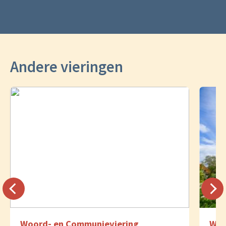
Andere vieringen
Woord- en Communieviering
Woo