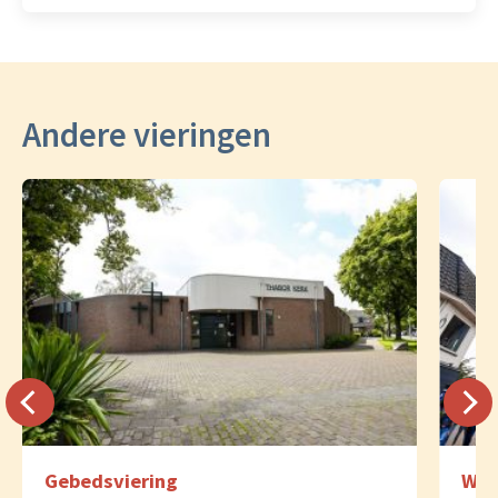
Andere vieringen
Gebedsviering
Woo