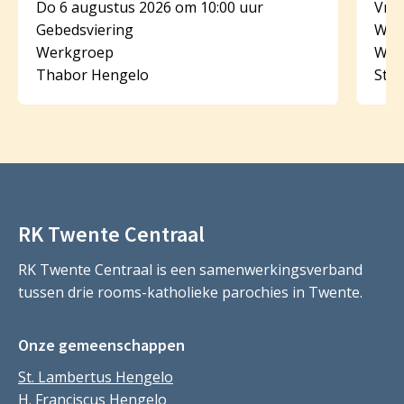
Do 6 augustus 2026 om 10:00 uur
Vr 7
Gebedsviering
Woo
Werkgroep
Wer
Thabor Hengelo
St. 
RK Twente Centraal
RK Twente Centraal is een samenwerkingsverband
tussen drie rooms-katholieke parochies in Twente.
Onze gemeenschappen
St. Lambertus Hengelo
H. Franciscus Hengelo