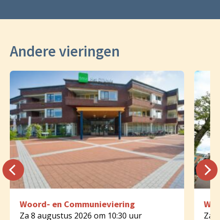
Andere vieringen
Woord- en Communieviering
Woo
Za 8 augustus 2026 om 10:30 uur
Za 8