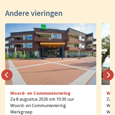
Andere vieringen
Woord- en Communieviering
Woo
Za 8 augustus 2026 om 10:30 uur
Za 8
Woord- en Communieviering
Woo
Werkgroep
Wer