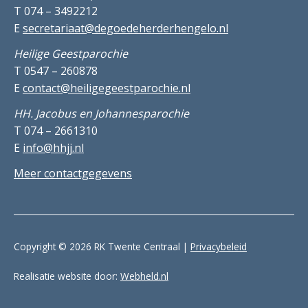
T 074 – 3492212
E
secretariaat@degoedeherderhengelo.nl
Heilige Geestparochie
T 0547 – 260878
E
contact@heiligegeestparochie.nl
HH. Jacobus en Johannesparochie
T 074 – 2661310
E
info@hhjj.nl
Meer contactgegevens
Copyright © 2026 RK Twente Centraal |
Privacybeleid
Realisatie website door:
Webheld.nl