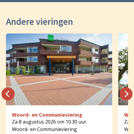
Andere vieringen
Woord- en Communieviering
Woo
Za 8 augustus 2026 om 10:30 uur
Za 8
Woord- en Communieviering
Woo