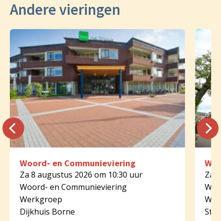
Andere vieringen
Woord- en Communieviering
Woo
Za 8 augustus 2026 om 10:30 uur
Za 8
Woord- en Communieviering
Woo
Werkgroep
Wer
Dijkhuis Borne
St.