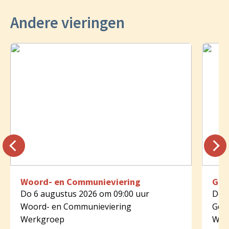
Andere vieringen
Woord- en Communieviering
Geb
Do 6 augustus 2026 om 09:00 uur
Do 6
Woord- en Communieviering
Geb
Werkgroep
Wer