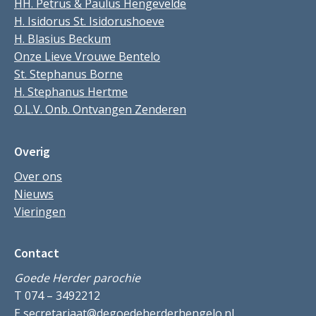
HH. Petrus & Paulus Hengevelde
H. Isidorus St. Isidorushoeve
H. Blasius Beckum
Onze Lieve Vrouwe Bentelo
St. Stephanus Borne
H. Stephanus Hertme
O.L.V. Onb. Ontvangen Zenderen
Overig
Over ons
Nieuws
Vieringen
Contact
Goede Herder parochie
T 074 – 3492212
E
secretariaat@degoedeherderhengelo.nl