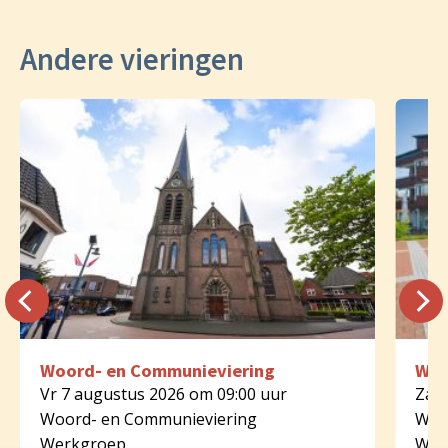
Andere vieringen
Woord- en Communieviering
Woo
Vr 7 augustus 2026 om 09:00 uur
Za 8
Woord- en Communieviering
Woo
Werkgroep
Wer