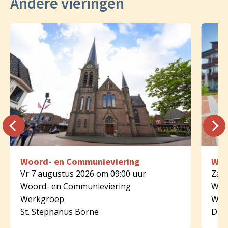
Andere vieringen
Woord- en Communieviering
Woo
Vr 7 augustus 2026 om 09:00 uur
Za 8
Woord- en Communieviering
Woo
Werkgroep
Wer
St. Stephanus Borne
Dijk