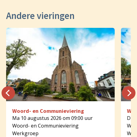
Andere vieringen
Woord- en Communieviering
Woo
Ma 10 augustus 2026 om 09:00 uur
Di 1
Woord- en Communieviering
Woo
Werkgroep
Wer