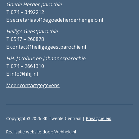
Goede Herder parochie
T 074 – 3492212
E
secretariaat@degoedeherderhengelo.nl
Heilige Geestparochie
T 0547 – 260878
E
contact@heiligegeestparochie.nl
HH. Jacobus en Johannesparochie
T 074 – 2661310
E
info@hhjj.nl
Meer contactgegevens
Copyright © 2026 RK Twente Centraal |
Privacybeleid
Realisatie website door:
Webheld.nl