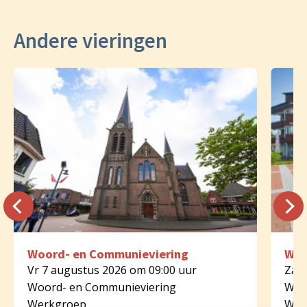
Andere vieringen
Woord- en Communieviering
Woo
Vr 7 augustus 2026 om 09:00 uur
Za 8
Woord- en Communieviering
Woo
Werkgroep
Wer