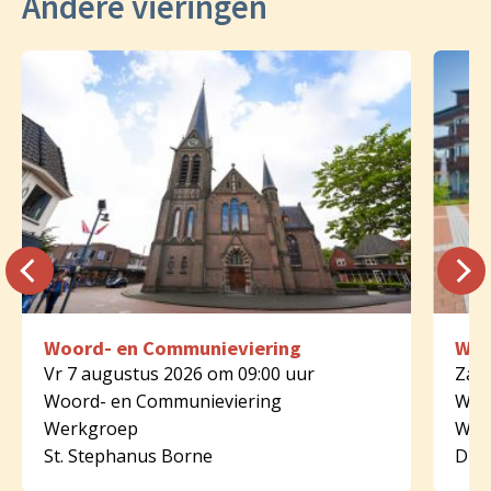
Andere vieringen
Woord- en Communieviering
Woo
Vr 7 augustus 2026 om 09:00 uur
Za 8
Woord- en Communieviering
Woo
Werkgroep
Wer
St. Stephanus Borne
Dijk