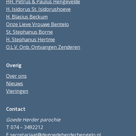
HH. Petrus & Paulus Hengevelde
H. Isidorus St. Isidorushoeve
H. Blasius Beckum
Onze Lieve Vrouwe Bentelo
St. Stephanus Borne
H. Stephanus Hertme
O.L.V. Onb. Ontvangen Zenderen
Overig
Over ons
Nieuws
Vieringen
Contact
Goede Herder parochie
T 074 – 3492212
E
secretariaat@degoedeherderhengelo.nl