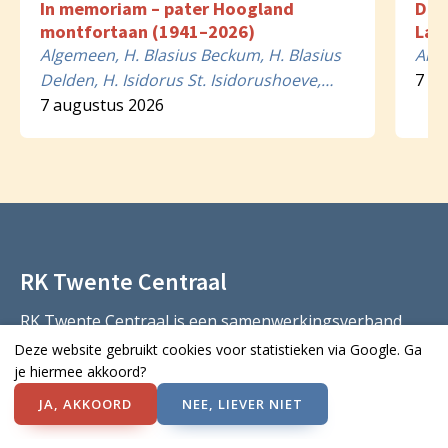
In memoriam – pater Hoogland
Dir
montfortaan (1941–2026)
Lam
Algemeen, H. Blasius Beckum, H. Blasius
Alg
Delden, H. Isidorus St. Isidorushoeve,
7 a
HH. Petrus & Paulus Goor, HH. Petrus &
7 augustus 2026
Paulus Hengevelde, OLV Bentelo
RK Twente Centraal
RK Twente Centraal is een samenwerkingsverband
tussen drie rooms-katholieke parochies in Twente.
Deze website gebruikt cookies voor statistieken via Google. Ga
je hiermee akkoord?
Onze gemeenschappen
JA, AKKOORD
NEE, LIEVER NIET
St. Lambertus Hengelo