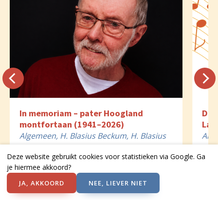
In memoriam – pater Hoogland
Dir
montfortaan (1941–2026)
Lam
Algemeen, H. Blasius Beckum, H. Blasius
Alg
Delden, H. Isidorus St. Isidorushoeve,
7 a
Deze website gebruikt cookies voor statistieken via Google. Ga
HH. Petrus & Paulus Goor, HH. Petrus &
7 augustus 2026
je hiermee akkoord?
Paulus Hengevelde, OLV Bentelo
JA, AKKOORD
NEE, LIEVER NIET