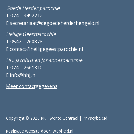
Goede Herder parochie
T 074 – 3492212
E
secretariaat@degoedeherderhengelo.nl
Heilige Geestparochie
T 0547 – 260878
E
contact@heiligegeestparochie.nl
HH. Jacobus en Johannesparochie
T 074 – 2661310
E
info@hhjj.nl
Meer contactgegevens
Copyright © 2026 RK Twente Centraal |
Privacybeleid
Realisatie website door:
Webheld.nl