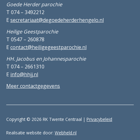
Goede Herder parochie
T 074 – 3492212
E
secretariaat@degoedeherderhengelo.nl
Heilige Geestparochie
T 0547 – 260878
E
contact@heiligegeestparochie.nl
HH. Jacobus en Johannesparochie
T 074 – 2661310
E
info@hhjj.nl
Meer contactgegevens
Copyright © 2026 RK Twente Centraal |
Privacybeleid
Realisatie website door:
Webheld.nl