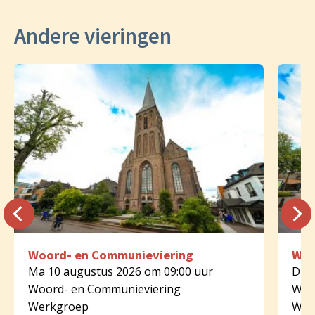
Andere vieringen
Woord- en Communieviering
Woo
Ma 10 augustus 2026 om 09:00 uur
Di 1
Woord- en Communieviering
Woo
Werkgroep
Wer