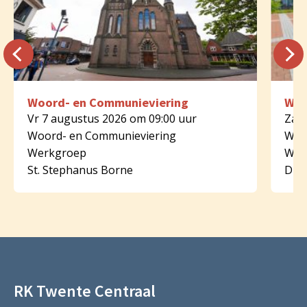
Woord- en Communieviering
Woo
Vr 7 augustus 2026 om 09:00 uur
Za 8
Woord- en Communieviering
Woo
Werkgroep
Wer
St. Stephanus Borne
Dijk
RK Twente Centraal