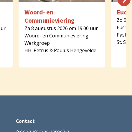
Woord- en
Eucha
Communieviering
Zo 9 a
Euchar
uur
Za 8 augustus 2026 om 19:00 uur
Pastor
Woord- en Communieviering
St. St
Werkgroep
HH. Petrus & Paulus Hengevelde
Contact
Goede Herder parochie