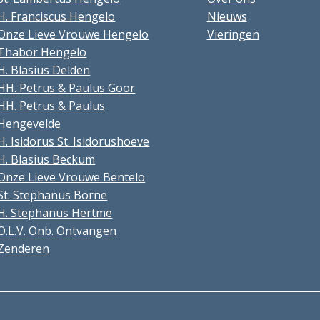
H. Franciscus Hengelo
Nieuws
Onze Lieve Vrouwe Hengelo
Vieringen
Thabor Hengelo
H. Blasius Delden
HH. Petrus & Paulus Goor
HH. Petrus & Paulus
Hengevelde
H. Isidorus St. Isidorushoeve
H. Blasius Beckum
Onze Lieve Vrouwe Bentelo
St. Stephanus Borne
H. Stephanus Hertme
O.L.V. Onb. Ontvangen
Zenderen