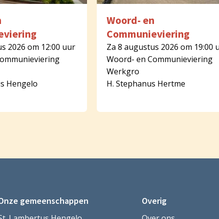
n
Woord- en
viering
Communieviering
us 2026 om 12:00 uur
Za 8 augustus 2026 om 19:00 
Communieviering
Woord- en Communieviering
Werkgro
us Hengelo
H. Stephanus Hertme
Onze gemeenschappen
Overig
St. Lambertus Hengelo
Over ons