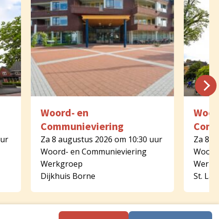
Woord- en
Woor
Communieviering
Comm
uur
Za 8 augustus 2026 om 10:30 uur
Za 8 a
Woord- en Communieviering
Woord-
Werkgroep
Werkg
Dijkhuis Borne
St. La