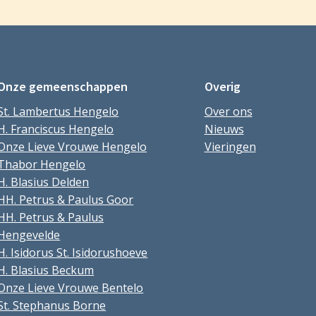
Onze gemeenschappen
Overig
St. Lambertus Hengelo
Over ons
H. Franciscus Hengelo
Nieuws
Onze Lieve Vrouwe Hengelo
Vieringen
Thabor Hengelo
H. Blasius Delden
HH. Petrus & Paulus Goor
HH. Petrus & Paulus
Hengevelde
H. Isidorus St. Isidorushoeve
H. Blasius Beckum
Onze Lieve Vrouwe Bentelo
St. Stephanus Borne