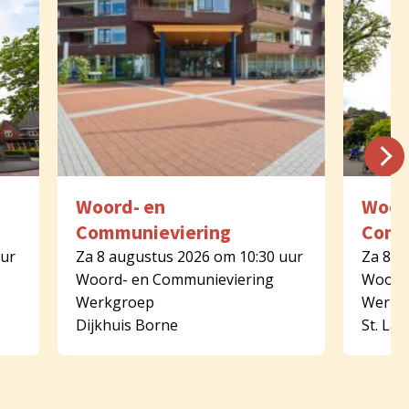
Woord- en
Woor
Communieviering
Comm
uur
Za 8 augustus 2026 om 10:30 uur
Za 8 a
Woord- en Communieviering
Woord-
Werkgroep
Werkg
Dijkhuis Borne
St. La