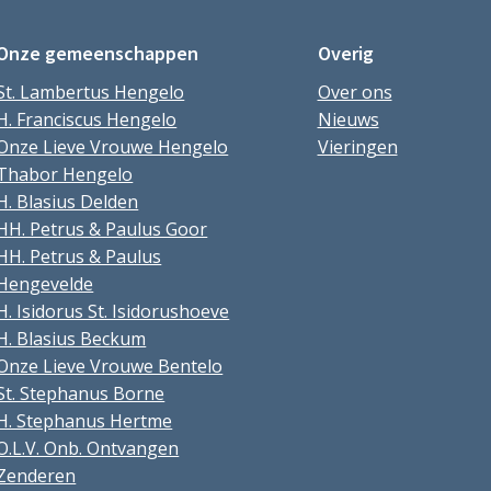
Onze gemeenschappen
Overig
St. Lambertus Hengelo
Over ons
H. Franciscus Hengelo
Nieuws
Onze Lieve Vrouwe Hengelo
Vieringen
Thabor Hengelo
H. Blasius Delden
HH. Petrus & Paulus Goor
HH. Petrus & Paulus
Hengevelde
H. Isidorus St. Isidorushoeve
H. Blasius Beckum
Onze Lieve Vrouwe Bentelo
St. Stephanus Borne
H. Stephanus Hertme
O.L.V. Onb. Ontvangen
Zenderen