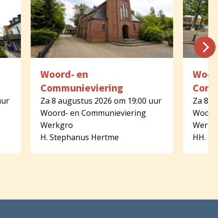
Woord- en
Woor
Communieviering
Comm
uur
Za 8 augustus 2026 om 19:00 uur
Za 8 a
Woord- en Communieviering
Woord-
Werkgro
Werkg
H. Stephanus Hertme
HH. Pe