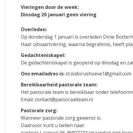
Vieringen door de week:
Dinsdag 20 januari geen viering
Overleden:
Op donderdag 1 januari is overleden Dinie Botterh
Haar uitvaartviering, waarna begrafenis, heeft pl
Gedachteniskapel:
De gedachteniskapel is geopend op dinsdag en zate
Ons emailadres is:
st.isidorushoeve1@gmail.com
Bereikbaarheid pastorale team:
Het pastorale team is bereikbaar onder telefoon
Email: contact@pastoraalteam.nl
Pastorale zorg:
Wanneer pastorale zorg gewenst is:
Daarvoor kunt u bellen naar:
pastoor J. Jansen 06 46907233 (maandag niet bere