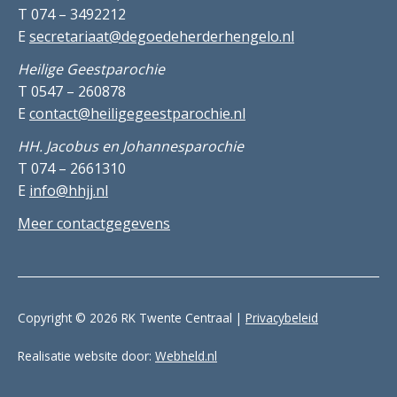
T 074 – 3492212
E
secretariaat@degoedeherderhengelo.nl
Heilige Geestparochie
T 0547 – 260878
E
contact@heiligegeestparochie.nl
HH. Jacobus en Johannesparochie
T 074 – 2661310
E
info@hhjj.nl
Meer contactgegevens
Copyright © 2026 RK Twente Centraal |
Privacybeleid
Realisatie website door:
Webheld.nl