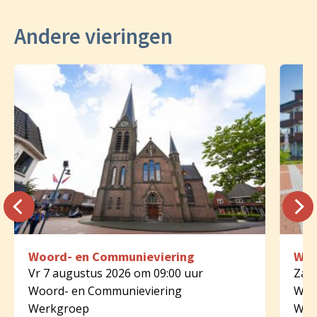
Andere vieringen
Woord- en Communieviering
Woo
Vr 7 augustus 2026 om 09:00 uur
Za 8
Woord- en Communieviering
Woo
Werkgroep
Wer