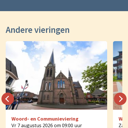
Andere vieringen
Woord- en Communieviering
Woo
Vr 7 augustus 2026 om 09:00 uur
Za 8