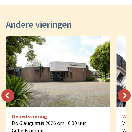
Andere vieringen
Gebedsviering
Woo
Do 6 augustus 2026 om 10:00 uur
Vr 7
Gebedsviering
Woo