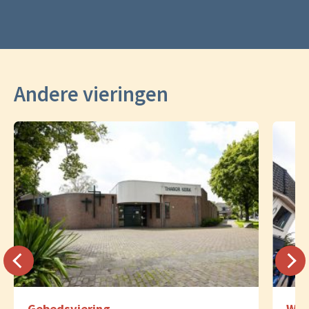
Andere vieringen
Gebedsviering
Woo