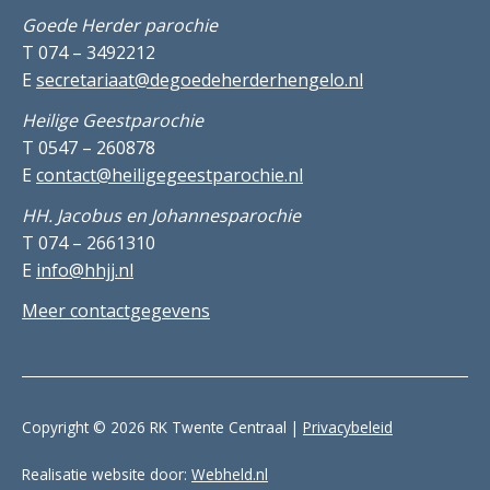
Goede Herder parochie
T 074 – 3492212
E
secretariaat@degoedeherderhengelo.nl
Heilige Geestparochie
T 0547 – 260878
E
contact@heiligegeestparochie.nl
HH. Jacobus en Johannesparochie
T 074 – 2661310
E
info@hhjj.nl
Meer contactgegevens
Copyright © 2026 RK Twente Centraal |
Privacybeleid
Realisatie website door:
Webheld.nl