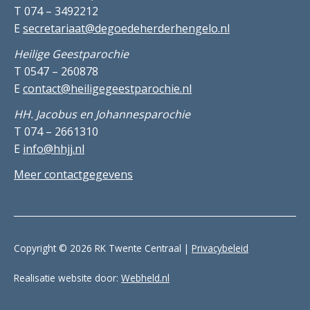
T 074 – 3492212
E
secretariaat@degoedeherderhengelo.nl
Heilige Geestparochie
T 0547 – 260878
E
contact@heiligegeestparochie.nl
HH. Jacobus en Johannesparochie
T 074 – 2661310
E
info@hhjj.nl
Meer contactgegevens
Copyright © 2026 RK Twente Centraal |
Privacybeleid
Realisatie website door:
Webheld.nl