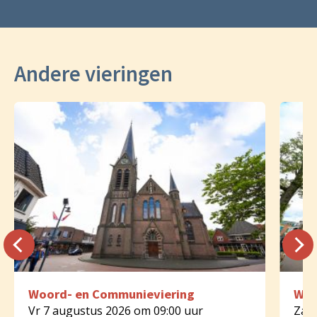
Andere vieringen
Woord- en Communieviering
Woo
Vr 7 augustus 2026 om 09:00 uur
Za 8