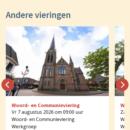
Andere vieringen
Woord- en Communieviering
Woo
Vr 7 augustus 2026 om 09:00 uur
Za 8
Woord- en Communieviering
Woo
Werkgroep
Wer