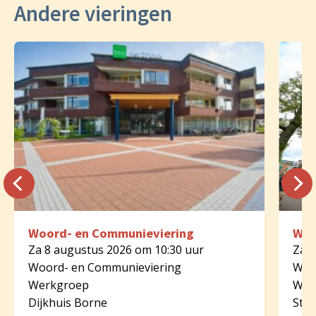
Andere vieringen
Woord- en Communieviering
Woo
Za 8 augustus 2026 om 10:30 uur
Za 8
Woord- en Communieviering
Woo
Werkgroep
Wer
Dijkhuis Borne
St.