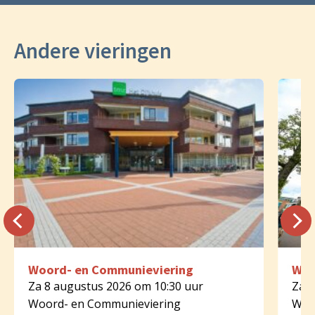
Andere vieringen
Woord- en Communieviering
Woo
Za 8 augustus 2026 om 10:30 uur
Za 8
Woord- en Communieviering
Woo