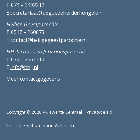
T 074 – 3492212
E
secretariaat@degoedeherderhengelo.nl
Heilige Geestparochie
T 0547 – 260878
E
contact@heiligegeestparochie.nl
HH. Jacobus en Johannesparochie
T 074 – 2661310
E
info@hhjj.nl
Meer contactgegevens
Copyright © 2026 RK Twente Centraal |
Privacybeleid
Realisatie website door:
Webheld.nl