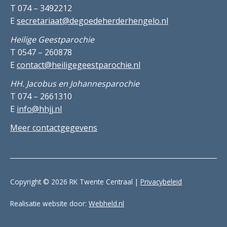
T 074 – 3492212
E
secretariaat@degoedeherderhengelo.nl
Heilige Geestparochie
T 0547 – 260878
E
contact@heiligegeestparochie.nl
HH. Jacobus en Johannesparochie
T 074 – 2661310
E
info@hhjj.nl
Meer contactgegevens
Copyright © 2026 RK Twente Centraal |
Privacybeleid
Realisatie website door:
Webheld.nl