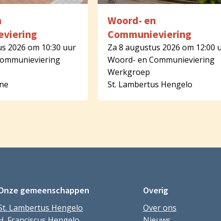
n
Woord- en
viering
Communieviering
us 2026 om 10:30 uur
Za 8 augustus 2026 om 12:00 
Communieviering
Woord- en Communieviering
Werkgroep
rne
St. Lambertus Hengelo
Onze gemeenschappen
Overig
St. Lambertus Hengelo
Over ons
H. Franciscus Hengelo
Nieuws