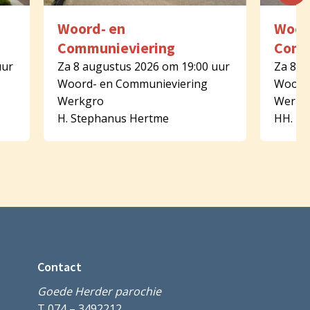
Woord- en
Woor
Communieviering
Comm
uur
Za 8 augustus 2026 om 19:00 uur
Za 8 a
Woord- en Communieviering
Woord-
Werkgro
Werkg
H. Stephanus Hertme
HH. Pe
Contact
Goede Herder parochie
T 074 – 3492212