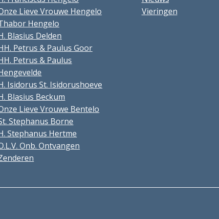
Onze Lieve Vrouwe Hengelo
Vieringen
Thabor Hengelo
H. Blasius Delden
HH. Petrus & Paulus Goor
HH. Petrus & Paulus
Hengevelde
H. Isidorus St. Isidorushoeve
H. Blasius Beckum
Onze Lieve Vrouwe Bentelo
St. Stephanus Borne
H. Stephanus Hertme
O.L.V. Onb. Ontvangen
Zenderen