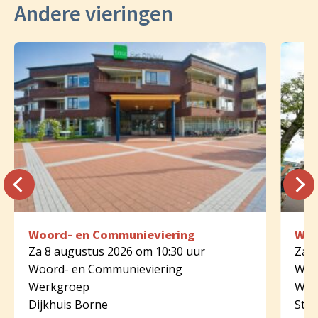
Andere vieringen
Woord- en Communieviering
Woo
Za 8 augustus 2026 om 10:30 uur
Za 8
Woord- en Communieviering
Woo
Werkgroep
Wer
Dijkhuis Borne
St.