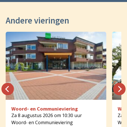
Andere vieringen
Woord- en Communieviering
Woo
Za 8 augustus 2026 om 10:30 uur
Za 8
Woord- en Communieviering
Woo