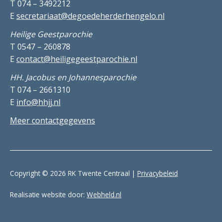
T 074 – 3492212
E
secretariaat@degoedeherderhengelo.nl
Heilige Geestparochie
T 0547 – 260878
E
contact@heiligegeestparochie.nl
HH. Jacobus en Johannesparochie
T 074 – 2661310
E
info@hhjj.nl
Meer contactgegevens
Copyright © 2026 RK Twente Centraal |
Privacybeleid
Realisatie website door:
Webheld.nl