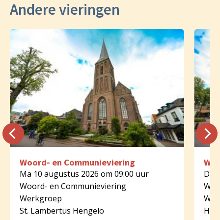
Andere vieringen
Woord- en Communieviering
Woo
Ma 10 augustus 2026 om 09:00 uur
Di 1
Woord- en Communieviering
Woo
Werkgroep
Wer
St. Lambertus Hengelo
HH. 