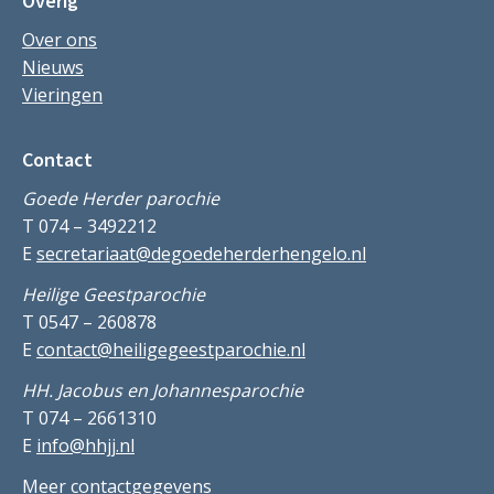
Overig
Over ons
Nieuws
Vieringen
Contact
Goede Herder parochie
T 074 – 3492212
E
secretariaat@degoedeherderhengelo.nl
Heilige Geestparochie
T 0547 – 260878
E
contact@heiligegeestparochie.nl
HH. Jacobus en Johannesparochie
T 074 – 2661310
E
info@hhjj.nl
Meer contactgegevens